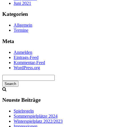
Juni 2021
Kategorien
Allgemein
Termine
Meta
Anmelden
Eintrags-Feed
Kommentar-Feed
WordPress.org
Search
Searching
is
in
Neueste Beiträge
progress
Spielregeln
Sommerspielplätze 2024
Winterspielplatz 2022/2023
Impressionen